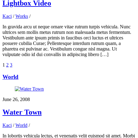
Lightbox Video
Kaci
/
Works
/
In gravida arcu ut neque ornare vitae rutrum turpis vehicula. Nunc
ultrices sem mollis metus rutrum non malesuada metus fermentum.
Vestibulum ante ipsum primis in faucibus orci luctus et ultrices
posuere cubilia Curae; Pellentesque interdum rutrum quam, a
pharetra est pulvinar ac. Vestibulum congue nisl magna. Ut
vulputate odio id dui convallis in adipiscing libero […]
1
2
3
World
June 26, 2008
Water Town
Kaci
/
World
/
In lobortis vehicula lectus, et venenatis velit euismod sit amet. Morbi