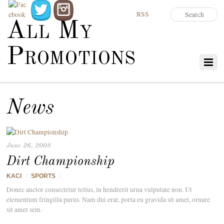
RSS
All My
Promotions
News
June 26, 2008
Dirt Championship
KACI
/
SPORTS
/
Donec auctor consectetur tellus, in hendrerit urna vulputate non. Ut
elementum fringilla purus. Nam dui erat, porta eu gravida sit amet, ornare
sit amet sem.