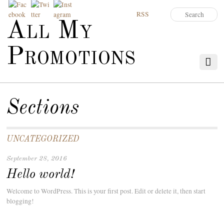
RSS
All My
Promotions
Sections
UNCATEGORIZED
September 28, 2016
Hello world!
Welcome to WordPress. This is your first post. Edit or delete it, then start
blogging!