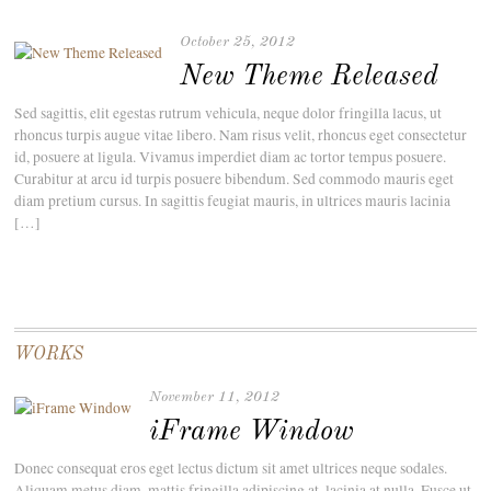
October 25, 2012
New Theme Released
Sed sagittis, elit egestas rutrum vehicula, neque dolor fringilla lacus, ut
rhoncus turpis augue vitae libero. Nam risus velit, rhoncus eget consectetur
id, posuere at ligula. Vivamus imperdiet diam ac tortor tempus posuere.
Curabitur at arcu id turpis posuere bibendum. Sed commodo mauris eget
diam pretium cursus. In sagittis feugiat mauris, in ultrices mauris lacinia
[…]
WORKS
November 11, 2012
iFrame Window
Donec consequat eros eget lectus dictum sit amet ultrices neque sodales.
Aliquam metus diam, mattis fringilla adipiscing at, lacinia at nulla. Fusce ut