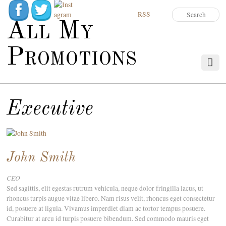
RSS
All My
Promotions
Executive
John Smith
CEO
Sed sagittis, elit egestas rutrum vehicula, neque dolor fringilla lacus, ut
rhoncus turpis augue vitae libero. Nam risus velit, rhoncus eget consectetur
id, posuere at ligula. Vivamus imperdiet diam ac tortor tempus posuere.
Curabitur at arcu id turpis posuere bibendum. Sed commodo mauris eget