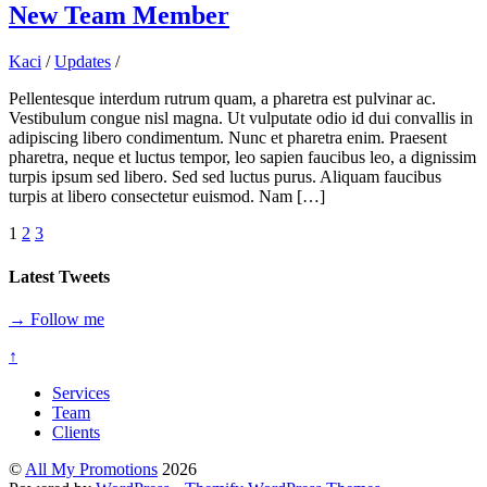
New Team Member
Kaci
/
Updates
/
Pellentesque interdum rutrum quam, a pharetra est pulvinar ac.
Vestibulum congue nisl magna. Ut vulputate odio id dui convallis in
adipiscing libero condimentum. Nunc et pharetra enim. Praesent
pharetra, neque et luctus tempor, leo sapien faucibus leo, a dignissim
turpis ipsum sed libero. Sed sed luctus purus. Aliquam faucibus
turpis at libero consectetur euismod. Nam […]
1
2
3
Latest Tweets
→ Follow me
↑
Services
Team
Clients
©
All My Promotions
2026