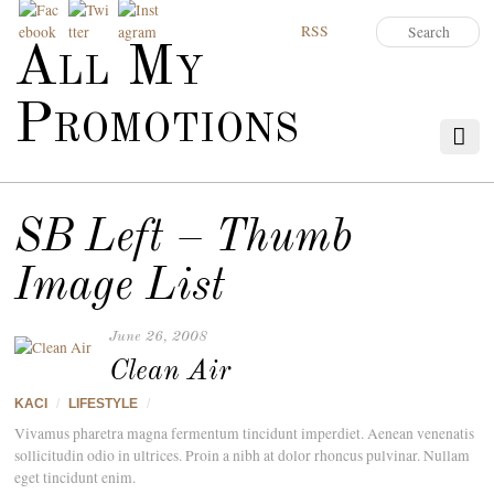
RSS
All My
Promotions
SB Left – Thumb
Image List
June 26, 2008
Clean Air
KACI
/
LIFESTYLE
/
Vivamus pharetra magna fermentum tincidunt imperdiet. Aenean venenatis
sollicitudin odio in ultrices. Proin a nibh at dolor rhoncus pulvinar. Nullam
eget tincidunt enim.